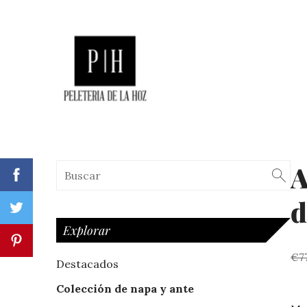
A
d
Explorar
€7
Destacados
Colección de napa y ante