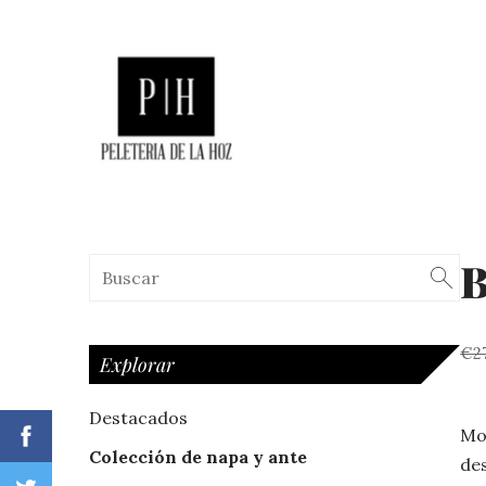
B
€2
Explorar
Destacados
Mod
Colección de napa y ante
de