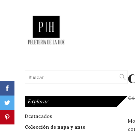
C
€4
Explorar
Destacados
Mod
Colección de napa y ante
con