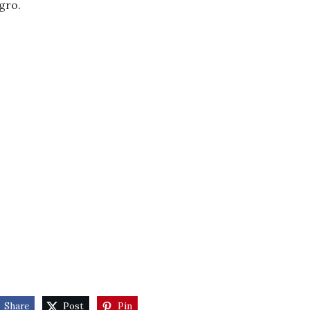
gro.
Share
Post
Pin