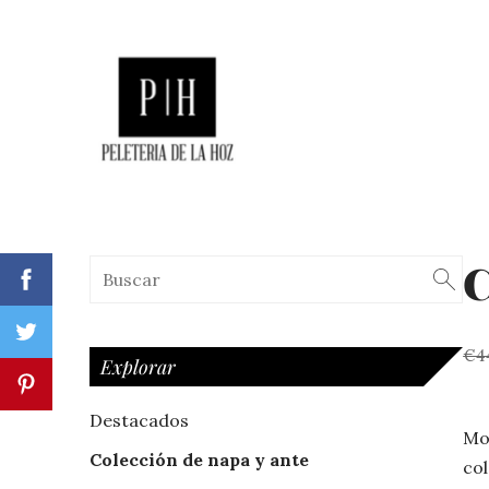
C
€4
Explorar
Destacados
Mod
Colección de napa y ante
col