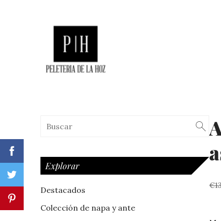
A
a
Explorar
€1
Destacados
Colección de napa y ante