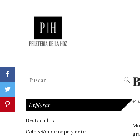
B
€9
Explorar
Destacados
Mo
Colección de napa y ante
gr